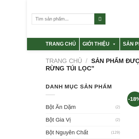
Skip
to
Tìm
content
kiếm:
TRANG CHỦ
GIỚI THIỆU
SẢN 
TRANG CHỦ
/
SẢN PHẨM ĐƯỢ
RỪNG TÚI LỌC”
DANH MỤC SẢN PHẨM
-18
Bột Ăn Dặm
(2)
Bột Gia Vị
(2)
Bột Nguyên Chất
(129)