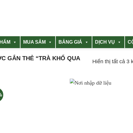
PHẨM
MUA SẮM
BẢNG GIÁ
DỊCH VỤ
C
C GẮN THẺ “TRÀ KHỔ QUA
Hiển thị tất cả 3 
%