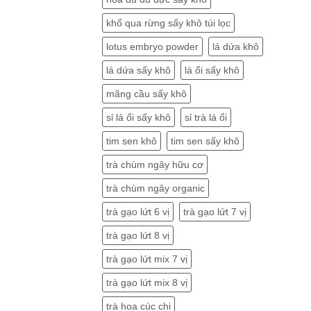
khổ qua rừng sấy khô túi lọc
lotus embryo powder
lá dứa khô
lá dứa sấy khô
lá ổi sấy khô
mãng cầu sấy khô
sỉ lá ổi sấy khô
sỉ trà lá ổi
tim sen khô
tim sen sấy khô
trà chùm ngây hữu cơ
trà chùm ngây organic
trà gạo lứt 6 vị
trà gạo lứt 7 vị
trà gạo lứt 8 vị
trà gạo lứt mix 7 vị
trà gạo lứt mix 8 vị
trà hoa cúc chi