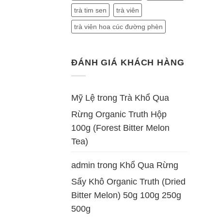
trà tim sen
trà viên
trà viên hoa cúc đường phèn
ĐÁNH GIÁ KHÁCH HÀNG
Mỹ Lệ
trong
Trà Khổ Qua
Rừng Organic Truth Hộp
100g (Forest Bitter Melon
Tea)
admin
trong
Khổ Qua Rừng
Sấy Khô Organic Truth (Dried
Bitter Melon) 50g 100g 250g
500g