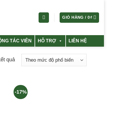
GIỎ HÀNG /
0
₫
ỘNG TÁC VIÊN
HỖ TRỢ
LIÊN HỆ
kết quả
-17%