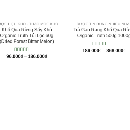
+
+
ỢC LIỆU KHÔ - THẢO MỘC KHÔ
ĐƯỢC TIN DÙNG NHIỀU NHẤ
Khổ Qua Rừng Sấy Khô
Trà Gạo Rang Khổ Qua R
Organic Truth Túi Lọc 60g
Organic Truth 500g 1000
(Dried Forest Bitter Melon)
186.000
0
₫
–
368.000
₫
/
96.000
5.00
₫
/ 5 điểm
–
186.000
₫
5
điểm