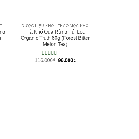
+
T
DƯỢC LIỆU KHÔ - THẢO MỘC KHÔ
ừng
Trà Khổ Qua Rừng Túi Lọc
g
Organic Truth 60g (Forest Bitter
Melon Tea)
116.000
0
₫
96.000
₫
/
5
điểm