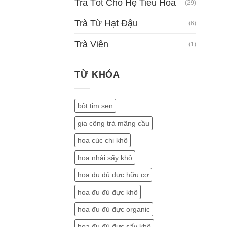
Trà Tốt Cho Hệ Tiêu Hóa
(29)
Trà Từ Hạt Đậu
(6)
Trà Viên
(1)
TỪ KHÓA
bột tim sen
gia công trà mãng cầu
hoa cúc chi khô
hoa nhài sấy khô
hoa đu đủ đực hữu cơ
hoa đu đủ đực khô
hoa đu đủ đực organic
hoa đu đủ đực sấy khô