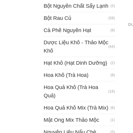
Bột Nguyên Chất Sấy Lạnh
(5)
Bột Rau Củ
(58)
DƯ
Cà Phê Nguyên Hạt
(9)
Dược Liệu Khô - Thảo Mộc
(44)
Khô
Hạt Khô (Hạt Dinh Dưỡng)
(2)
Hoa Khô (Trà Hoa)
(8)
Hoa Quả Khô (Trà Hoa
(16)
Quả)
Hoa Quả Khô Mix (Trà Mix)
(6)
Mật Ong Mix Thảo Mộc
(1)
Nguyên Liệu Nấu Chè
(5)