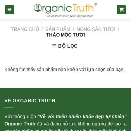
Skip
to
content
TRANG CHỦ
/
SẢN PHẨM
/
NÔNG SẢN TƯƠI
/
THẢO MỘC TƯƠI
BỘ LỌC
Không tìm thấy sản phẩm nào khớp với lựa chọn của bạn.
VỀ ORGANIC TRUTH
Với thông điệp
“Về với thiên nhiên khỏe đẹp tự nhiên”
Organic Truth
đã và đang nỗ lực không ngừng để tạo ra