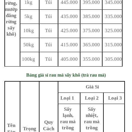
1kg
Túi
445.000
395.000
345.000
rừng,
mướp
đắng
5kg
Túi
435.000
385.000
335.000
rừng
sấy
10kg
Túi
425.000
375.000
325.000
khô)
50kg
Túi
415.000
365.000
315.000
100kg
Túi
405.000
355.000
305.000
Bảng giá sỉ rau má sấy khô (trà rau má)
Giá Sỉ
Loại 1
Loại 2
Loại 3
Sấy
Sấy
lạnh,
nhiệt,
rau má
rau má
Quy
Tên
trồng
trồng
Trọng
Cách
Sản