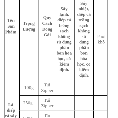
Sấy
Sấy
nhiệt,
lạnh,
diếp cá
Quy
diếp cá
trồng
Tên
Trọng
Cách
trồng
sạch
Sản
Lượng
Đóng
sạch
không
Phẩm
Gói
không
sử
Phơi
sử dụng
dụng
khô
phân
phân
bón hóa
bón
học,
có
hóa
kiểm
học, có
định.
kiểm
định.
Túi
100g
Zipper
Túi
250g
Lá
Zipper
diếp
Túi
cá sấy