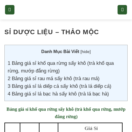
Skip
to
content
SỈ DƯỢC LIỆU – THẢO MỘC
Danh Mục Bài Viết
[
hide
]
1
Bảng giá sỉ khổ qua rừng sấy khô (trà khổ qua
rừng, mướp đắng rừng)
2
Bảng giá sỉ rau má sấy khô (trà rau má)
3
Bảng giá sỉ lá diếp cá sấy khô (trà lá diếp cá)
4
Bảng giá sỉ lá bạc hà sấy khô (trà lá bạc hà)
Bảng giá sỉ khổ qua rừng sấy khô (trà khổ qua rừng, mướp
đắng rừng)
Giá Sỉ