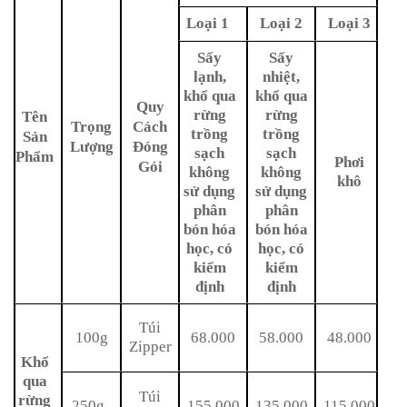
Loại 1
Loại 2
Loại 3
Sấy
Sấy
lạnh,
nhiệt,
khổ qua
khổ qua
Quy
rừng
rừng
Tên
Trọng
Cách
trồng
trồng
Sản
Lượng
Đóng
sạch
sạch
Phẩm
Phơi
Gói
không
không
khô
sử dụng
sử dụng
phân
phân
bón hóa
bón hóa
học, có
học, có
kiểm
kiểm
định
định
Túi
100g
68.000
58.000
48.000
Zipper
Khổ
qua
Túi
rừng
250g
155.000
135.000
115.000