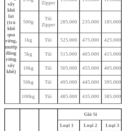
Zipper
sấy
khô
lát
Túi
500g
285.000
235.000
185.000
(trà
Zipper
khổ
qua
1kg
Túi
525.000
475.000
425.000
rừng,
mướp
đắng
5kg
Túi
515.000
465.000
415.000
rừng
sấy
10kg
Túi
505.000
455.000
405.000
khô)
50kg
Túi
495.000
445.000
395.000
100kg
Túi
485.000
435.000
385.000
Giá Sỉ
Loại 1
Loại 2
Loại 3