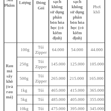
sạch
sạch
Lượng
Đóng
Phẩm
không
không
Phơi
Gói
sử dụng
sử dụng
khô
phân
phân
bón hóa
bón hóa
học
(có
học (có
kiểm
kiểm
định)
định)
Túi
100g
64.000
54.000
44.000
Zipper
Túi
250g
145.000
125.000
105.000
Rau
Zipper
má
Túi
sấy
500g
265.000
215.000
165.000
Zipper
khô
(trà
1kg
Túi
465.000
415.000
365.000
rau
má)
5kg
Túi
485.000
405.000
355.000
10kg
Túi
475.000
395.000
345.000