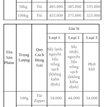
50kg
Túi
465.000
385.000
335.000
100kg
Túi
455.000
375.000
325.000
Giá Sỉ
Loại 1
Loại 2
Loại 3
Sấy
Sấy lạnh,
Quy
nhiệt,
Tên
nguyên
Trọng
Cách
nguyên
Sản
liệu
Lượng
Đóng
liệu
Phẩm
trồng
Phơi
Gói
trồng
sạch
khô
sạch
(không
(không
kiểm
kiểm
định)
định)
Túi
100g
54.000
44.000
34.000
Zipper