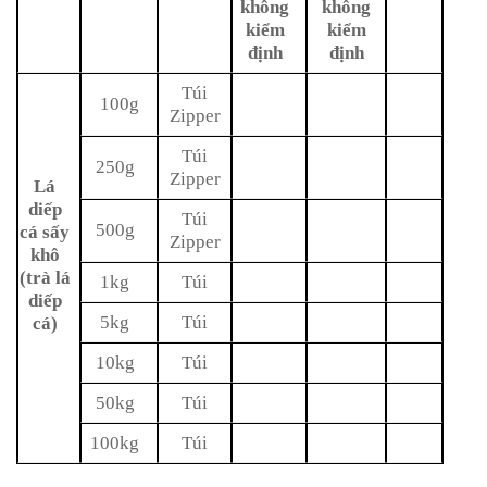
không
không
kiểm
kiểm
định
định
Túi
100g
Zipper
Túi
250g
Zipper
Lá
diếp
Túi
500g
cá sấy
Zipper
khô
(trà lá
1kg
Túi
diếp
5kg
Túi
cá)
10kg
Túi
50kg
Túi
100kg
Túi