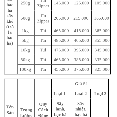
Túi
250g
145.000
125.000
105.000
bạc
Zipper
hà
Túi
sấy
500g
265.000
215.000
165.000
Zipper
khô
(trà
1kg
Túi
465.000
415.000
365.000
lá
bạc
5kg
Túi
485.000
405.000
355.000
hà)
10kg
Túi
475.000
395.000
345.000
50kg
Túi
465.000
385.000
335.000
100kg
Túi
455.000
375.000
325.000
Giá Sỉ
Loại 1
Loại 2
Loại 3
Sấy
Sấy
Quy
Tên
lạnh,
nhiệt,
Trọng
Cách
Sản
bạc hà
bạc hà
Lượng
Đóng