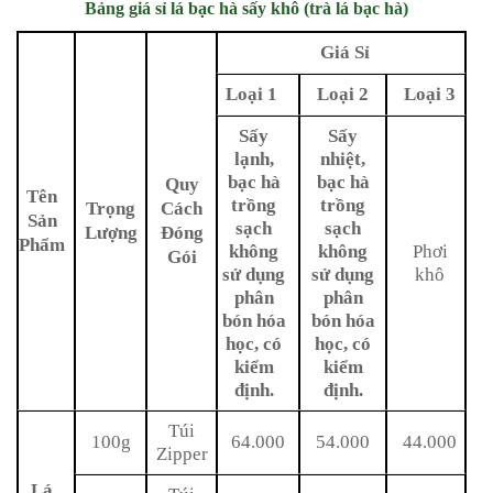
Bảng giá sỉ lá bạc hà sấy khô (trà lá bạc hà)
Giá Sỉ
Loại 1
Loại 2
Loại 3
Sấy
Sấy
lạnh,
nhiệt,
bạc hà
bạc hà
Quy
Tên
trồng
trồng
Trọng
Cách
Sản
sạch
sạch
Lượng
Đóng
Phẩm
không
không
Phơi
Gói
sử dụng
sử dụng
khô
phân
phân
bón hóa
bón hóa
học,
có
học, có
kiểm
kiểm
định.
định.
Túi
100g
64.000
54.000
44.000
Zipper
Lá