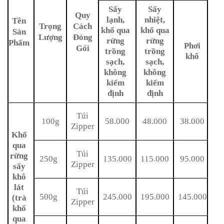
Sấy
Sấy
Quy
lạnh,
nhiệt,
Tên
Trọng
Cách
khổ qua
khổ qua
Sản
Lượng
Đóng
rừng
rừng
Phẩm
Phơi
Gói
trồng
trồng
khô
sạch,
sạch,
không
không
kiểm
kiểm
định
định
Túi
100g
58.000
48.000
38.000
Zipper
Khổ
qua
Túi
rừng
250g
135.000
115.000
95.000
Zipper
sấy
khô
lát
Túi
500g
245.000
195.000
145.000
(trà
Zipper
khổ
qua