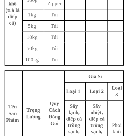
500g
Zipper
khô
(trà lá
1kg
Túi
diếp
cá)
5kg
Túi
10kg
Túi
50kg
Túi
100kg
Túi
Giá Sỉ
Loại
Loại 1
Loại 2
3
Quy
Sấy
Sấy
Tên
Trọng
Cách
lạnh,
nhiệt,
Sản
Lượng
Đóng
diếp cá
diếp cá
Phẩm
Gói
trồng
trồng
Phơi
sạch,
sạch,
khô