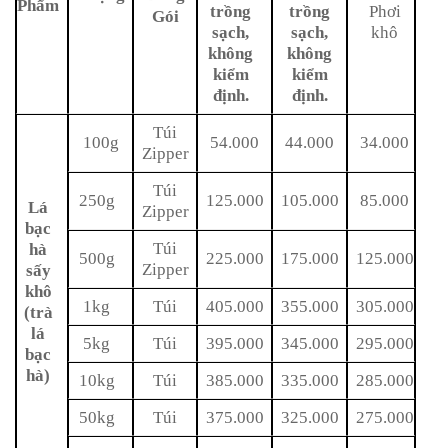
Phẩm
trồng
trồng
Phơi
Gói
sạch,
sạch,
khô
không
không
kiểm
kiểm
định.
định.
Túi
100g
54.000
44.000
34.000
Zipper
Túi
250g
125.000
105.000
85.000
Lá
Zipper
bạc
Túi
hà
500g
225.000
175.000
125.000
Zipper
sấy
khô
1kg
Túi
405.000
355.000
305.000
(trà
lá
5kg
Túi
395.000
345.000
295.000
bạc
hà)
10kg
Túi
385.000
335.000
285.000
50kg
Túi
375.000
325.000
275.000