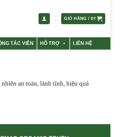
GIỎ HÀNG /
0
₫
ỘNG TÁC VIÊN
HỖ TRỢ
LIÊN HỆ
nhiên an toàn, lành tính, hiệu quả