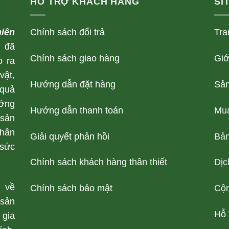
HỖ TRỢ KHÁCH HÀNG
SI
iên
Chính sách đổi trả
Tra
h
đã
Chính sách giao hàng
Giớ
o ra
vật,
Hướng dẫn đặt hàng
Sả
 quả
ớng
Hướng dẫn thanh toán
Mu
 sản
thân
Giải quyết phản hồi
Bản
 sức
Chính sách khách hàng thân thiết
Dịc
 về
Chính sách bảo mật
Cộn
sản
Hỗ 
 gia