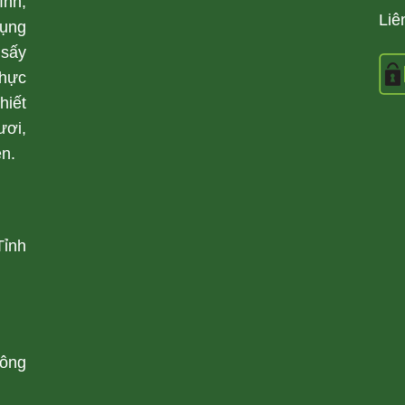
ính,
Liê
ụng
 sấy
thực
hiết
ươi,
ên.
Tỉnh
hông