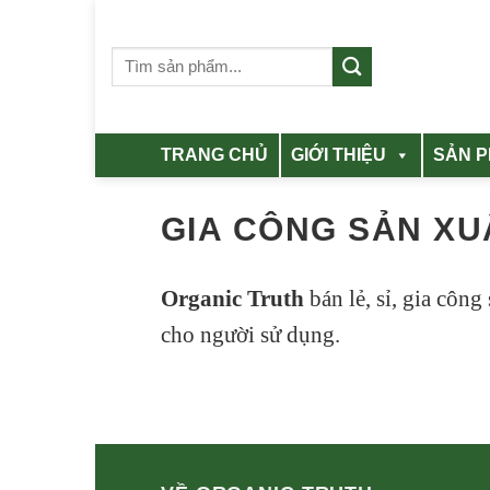
Skip
to
Tìm
content
kiếm:
TRANG CHỦ
GIỚI THIỆU
SẢN 
GIA CÔNG SẢN XU
Organic Truth
bán lẻ, sỉ, gia côn
cho người sử dụng.