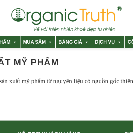
PHẨM
MUA SẮM
BẢNG GIÁ
DỊCH VỤ
C
ẤT MỸ PHẨM
g sản xuất mỹ phẩm từ nguyên liệu có nguồn gốc thiên 