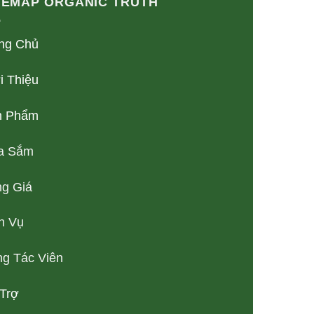
TEMAP ORGANIC TRUTH
ng Chủ
i Thiệu
n Phẩm
a Sắm
g Giá
h Vụ
g Tác Viên
Trợ