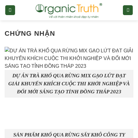
Skip
to
content
CHỨNG NHẬN
DỰ ÁN TRÀ KHỔ QUA RỪNG MIX GẠO LỨT ĐẠT
GIẢI KHUYẾN KHÍCH CUỘC THI KHỞI NGHIỆP VÀ
ĐỔI MỚI SÁNG TẠO TỈNH ĐỒNG THÁP 2023
SẢN PHẨM KHỔ QUA RỪNG SẤY KHÔ CÔNG TY