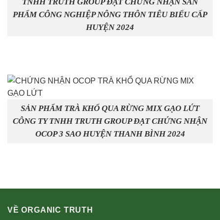
TNHH TRUTH GROUP ĐẠT CHỨNG NHẬN SẢN
PHẨM CÔNG NGHIỆP NÔNG THÔN TIÊU BIỂU CẤP
HUYỆN 2024
SẢN PHẨM TRÀ KHỔ QUA RỪNG MIX GẠO LỨT
CÔNG TY TNHH TRUTH GROUP ĐẠT CHỨNG NHẬN
OCOP 3 SAO HUYỆN THANH BÌNH 2024
VỀ ORGANIC TRUTH