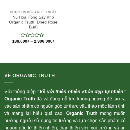
ĐƯỢC TIN DÙNG NHIỀU NHẤT
Nụ Hoa Hồng Sấy Khô
Organic Truth (Dried Rose
Bud)
186.000
₫
–
2.996.000
₫
0
/
5
điểm
VỀ ORGANIC TRUTH
Với thông điệp
“Về với thiên nhiên khỏe đẹp tự nhiên”
Organic Truth
đã và đang nỗ lực không ngừng để tạo ra
các sản phẩm có nguồn gốc từ thực vật, thảo mộc lành tính
và mang lại hiệu quả cao.
Organic Truth
mong muốn
hướng người sử dụng tin tưởng và lựa chọn sản phẩm có
nguồn gốc từ thiên nhiên, thân thiện với môi trường và an