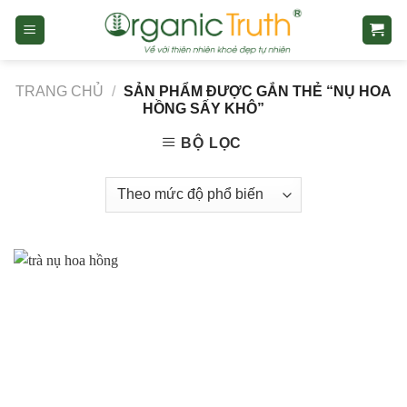
Skip
to
content
TRANG CHỦ
/
SẢN PHẨM ĐƯỢC GẮN THẺ “NỤ HOA
HỒNG SẤY KHÔ”
BỘ LỌC