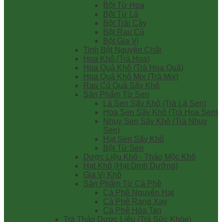
Bột Từ Hoa
Bột Từ Lá
Bột Trái Cây
Bột Rau Củ
Bột Gia Vị
Tinh Bột Nguyên Chất
Hoa Khô (Trà Hoa)
Hoa Quả Khô (Trà Hoa Quả)
Hoa Quả Khô Mix (Trà Mix)
Rau Củ Quả Sấy Khô
Sản Phẩm Từ Sen
Lá Sen Sấy Khô (Trà Lá Sen)
Hoa Sen Sấy Khô (Trà Hoa Sen)
Nhụy Sen Sấy Khô (Trà Nhụy
Sen)
Hạt Sen Sấy Khô
Bột Từ Sen
Dược Liệu Khô - Thảo Mộc Khô
Hạt Khô (Hạt Dinh Dưỡng)
Gia Vị Khô
Sản Phẩm Từ Cà Phê
Cà Phê Nguyên Hạt
Cà Phê Rang Xay
Cà Phê Hòa Tan
Trà Thảo Dược Liệu (Trà Sức Khỏe)