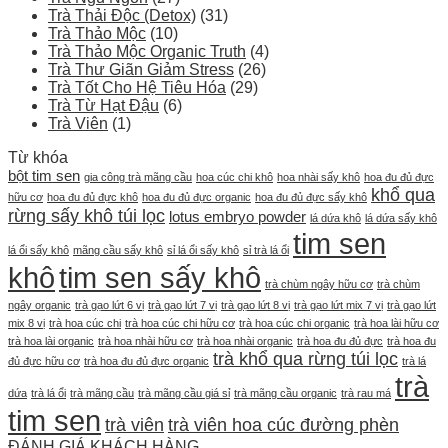
Trà Thải Độc (Detox)
(31)
Trà Thảo Mộc
(10)
Trà Thảo Mộc Organic Truth
(4)
Trà Thư Giãn Giảm Stress
(26)
Trà Tốt Cho Hệ Tiêu Hóa
(29)
Trà Từ Hạt Đậu
(6)
Trà Viên
(1)
Từ khóa
bột tim sen
gia công trà mãng cầu
hoa cúc chi khô
hoa nhài sấy khô
hoa đu đủ đực
khổ qua
hữu cơ
hoa đu đủ đực khô
hoa đu đủ đực organic
hoa đu đủ đực sấy khô
rừng sấy khô túi lọc
lotus embryo powder
lá dứa khô
lá dứa sấy khô
tim sen
lá ổi sấy khô
mãng cầu sấy khô
sỉ lá ổi sấy khô
sỉ trà lá ổi
khô
tim sen sấy khô
trà chùm ngây hữu cơ
trà chùm
ngây organic
trà gạo lứt 6 vị
trà gạo lứt 7 vị
trà gạo lứt 8 vị
trà gạo lứt mix 7 vị
trà gạo lứt
mix 8 vị
trà hoa cúc chi
trà hoa cúc chi hữu cơ
trà hoa cúc chi organic
trà hoa lài hữu cơ
trà hoa lài organic
trà hoa nhài hữu cơ
trà hoa nhài organic
trà hoa đu đủ đực
trà hoa đu
trà khổ qua rừng túi lọc
đủ đực hữu cơ
trà hoa đu đủ đực organic
trà lá
trà
dứa
trà lá ổi
trà mãng cầu
trà mãng cầu giá sỉ
trà mãng cầu organic
trà rau má
tim sen
trà viên
trà viên hoa cúc đường phèn
ĐÁNH GIÁ KHÁCH HÀNG