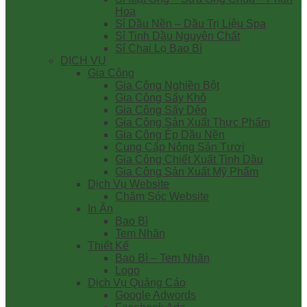
Hoa
Sỉ Dầu Nền – Dầu Trị Liệu Spa
Sỉ Tinh Dầu Nguyên Chất
Sỉ Chai Lọ Bao Bì
DỊCH VỤ
Gia Công
Gia Công Nghiền Bột
Gia Công Sấy Khô
Gia Công Sấy Dẻo
Gia Công Sản Xuất Thực Phẩm
Gia Công Ép Dầu Nền
Cung Cấp Nông Sản Tươi
Gia Công Chiết Xuất Tinh Dầu
Gia Công Sản Xuất Mỹ Phẩm
Dịch Vụ Website
Chăm Sóc Website
In Ấn
Bao Bì
Tem Nhãn
Thiết Kế
Bao Bì – Tem Nhãn
Logo
Dịch Vụ Quảng Cáo
Google Adwords