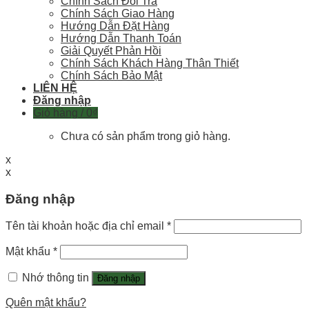
Chính Sách Đổi Trả
Chính Sách Giao Hàng
Hướng Dẫn Đặt Hàng
Hướng Dẫn Thanh Toán
Giải Quyết Phản Hồi
Chính Sách Khách Hàng Thân Thiết
Chính Sách Bảo Mật
LIÊN HỆ
Đăng nhập
Giỏ hàng /
0
₫
Chưa có sản phẩm trong giỏ hàng.
x
x
Đăng nhập
Tên tài khoản hoặc địa chỉ email
*
Mật khẩu
*
Nhớ thông tin
Đăng nhập
Quên mật khẩu?