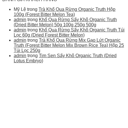
Mỹ Lệ
trong
Trà Khổ Qua Rừng Organic Truth Hộp
100g (Forest Bitter Melon Tea)
admin
trong
Khổ Qua Rừng Sấy Khô Organic Truth
(Dried Bitter Melon) 50g 100g 250g 500g
admin
trong
Khổ Qua Rừng Sấy Khô Organic Truth Túi
Lọc 60g (Dried Forest Bitter Melon)
admin
trong
Trà Khổ Qua Rừng Mix Gạo Lứt Organic
Truth (Forest Bitter Melon Mix Brown Rice Tea) Hộp 25
Túi Lọc 250g
admin
trong
Tim Sen Sấy Khô Organic Truth (Dried
Lotus Embryo)