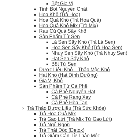
Bột Gia Vị
Tinh Bột Nguyên Chất
Hoa Khô (Trà Hoa)
Hoa Quả Khô (Trà Hoa Quả)
Hoa Quả Khô Mix (Trà Mix)
Rau Củ Quả Sấy Khô
Sản Phẩm Từ Sen
Lá Sen Sấy Khô (Trà Lá Sen)
Hoa Sen Sấy Khô (Trà Hoa Sen)
Nhụy Sen Sấy Khô (Trà Nhụy Sen)
Hạt Sen Sấy Khô
Bột Từ Sen
Dược Liệu Khô – Thảo Mộc Khô
Hạt Khô (Hạt Dinh Dưỡng)
Gia Vị Khô
Sản Phẩm Từ Cà Phê
Cà Phê Nguyên Hạt
Cà Phê Rang Xay
Cà Phê Hòa Tan
Trà Thảo Dược Liệu (Trà Sức Khỏe)
Trà Hoa Quả Mix
Trà Gạo Lứt (Trà Mix Từ Gạo Lứt)
Trà Ngủ Ngon
Trà Thải Độc (Detox)
Trà Giảm Cân Từ Thảo Mộc