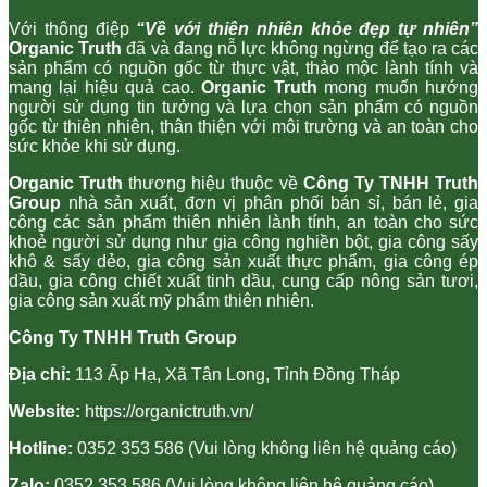
Với thông điệp
“Về với thiên nhiên khỏe đẹp tự nhiên”
Organic Truth
đã và đang nỗ lực không ngừng để tạo ra các
sản phẩm có nguồn gốc từ thực vật, thảo mộc lành tính và
mang lại hiệu quả cao.
Organic Truth
mong muốn hướng
người sử dụng tin tưởng và lựa chọn sản phẩm có nguồn
gốc từ thiên nhiên, thân thiện với môi trường và an toàn cho
sức khỏe khi sử dụng.
Organic Truth
thương hiệu thuộc về
Công Ty TNHH Truth
Group
nhà sản xuất, đơn vị phân phối bán sỉ, bán lẻ, gia
công các sản phẩm thiên nhiên lành tính, an toàn cho sức
khoẻ người sử dụng như gia công nghiền bột, gia công sấy
khô & sấy dẻo, gia công sản xuất thực phẩm, gia công ép
dầu, gia công chiết xuất tinh dầu, cung cấp nông sản tươi,
gia công sản xuất mỹ phẩm thiên nhiên.
Công Ty TNHH Truth Group
Địa chỉ:
113 Ấp Hạ, Xã Tân Long, Tỉnh Đồng Tháp
Website:
https://organictruth.vn/
Hotline:
0352 353 586 (Vui lòng không liên hệ quảng cáo)
Zalo:
0352 353 586 (Vui lòng không liên hệ quảng cáo)