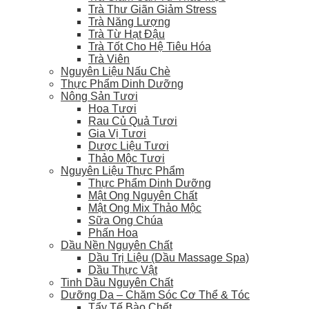
Trà Thư Giãn Giảm Stress
Trà Năng Lượng
Trà Từ Hạt Đậu
Trà Tốt Cho Hệ Tiêu Hóa
Trà Viên
Nguyên Liệu Nấu Chè
Thực Phẩm Dinh Dưỡng
Nông Sản Tươi
Hoa Tươi
Rau Củ Quả Tươi
Gia Vị Tươi
Dược Liệu Tươi
Thảo Mộc Tươi
Nguyên Liệu Thực Phẩm
Thực Phẩm Dinh Dưỡng
Mật Ong Nguyên Chất
Mật Ong Mix Thảo Mộc
Sữa Ong Chúa
Phấn Hoa
Dầu Nền Nguyên Chất
Dầu Trị Liệu (Dầu Massage Spa)
Dầu Thực Vật
Tinh Dầu Nguyên Chất
Dưỡng Da – Chăm Sóc Cơ Thể & Tóc
Tẩy Tế Bào Chết