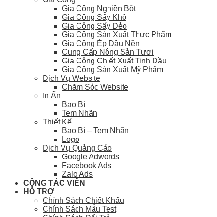
Gia Công Nghiền Bột
Gia Công Sấy Khô
Gia Công Sấy Dẻo
Gia Công Sản Xuất Thực Phẩm
Gia Công Ép Dầu Nền
Cung Cấp Nông Sản Tươi
Gia Công Chiết Xuất Tinh Dầu
Gia Công Sản Xuất Mỹ Phẩm
Dịch Vụ Website
Chăm Sóc Website
In Ấn
Bao Bì
Tem Nhãn
Thiết Kế
Bao Bì – Tem Nhãn
Logo
Dịch Vụ Quảng Cáo
Google Adwords
Facebook Ads
Zalo Ads
CỘNG TÁC VIÊN
HỖ TRỢ
Chính Sách Chiết Khấu
Chính Sách Mẫu Test