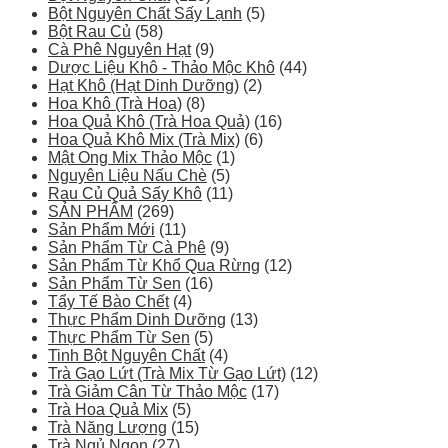
Bột Nguyên Chất Sấy Lạnh
(5)
Bột Rau Củ
(58)
Cà Phê Nguyên Hạt
(9)
Dược Liệu Khô - Thảo Mộc Khô
(44)
Hạt Khô (Hạt Dinh Dưỡng)
(2)
Hoa Khô (Trà Hoa)
(8)
Hoa Quả Khô (Trà Hoa Quả)
(16)
Hoa Quả Khô Mix (Trà Mix)
(6)
Mật Ong Mix Thảo Mộc
(1)
Nguyên Liệu Nấu Chè
(5)
Rau Củ Quả Sấy Khô
(11)
SẢN PHẨM
(269)
Sản Phẩm Mới
(11)
Sản Phẩm Từ Cà Phê
(9)
Sản Phẩm Từ Khổ Qua Rừng
(12)
Sản Phẩm Từ Sen
(16)
Tẩy Tế Bào Chết
(4)
Thực Phẩm Dinh Dưỡng
(13)
Thực Phẩm Từ Sen
(5)
Tinh Bột Nguyên Chất
(4)
Trà Gạo Lứt (Trà Mix Từ Gạo Lứt)
(12)
Trà Giảm Cân Từ Thảo Mộc
(17)
Trà Hoa Quả Mix
(5)
Trà Năng Lượng
(15)
Trà Ngủ Ngon
(27)