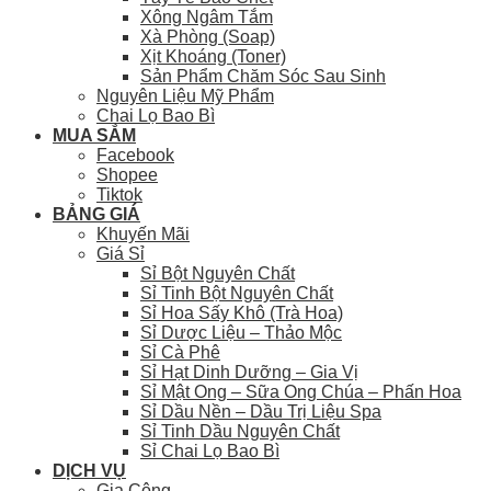
Xông Ngâm Tắm
Xà Phòng (Soap)
Xịt Khoáng (Toner)
Sản Phẩm Chăm Sóc Sau Sinh
Nguyên Liệu Mỹ Phẩm
Chai Lọ Bao Bì
MUA SẮM
Facebook
Shopee
Tiktok
BẢNG GIÁ
Khuyến Mãi
Giá Sỉ
Sỉ Bột Nguyên Chất
Sỉ Tinh Bột Nguyên Chất
Sỉ Hoa Sấy Khô (Trà Hoa)
Sỉ Dược Liệu – Thảo Mộc
Sỉ Cà Phê
Sỉ Hạt Dinh Dưỡng – Gia Vị
Sỉ Mật Ong – Sữa Ong Chúa – Phấn Hoa
Sỉ Dầu Nền – Dầu Trị Liệu Spa
Sỉ Tinh Dầu Nguyên Chất
Sỉ Chai Lọ Bao Bì
DỊCH VỤ
Gia Công