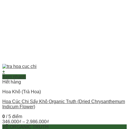
+
Xem nhanh
Hết hàng
Hoa Khô (Trà Hoa)
Hoa Cúc Chi Sấy Khô Organic Truth (Dried Chrysanthemum
Indicum Flower)
0
/ 5 điểm
346.000
₫
–
2.986.000
₫
VỀ ORGANIC TRUTH