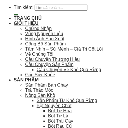
Tìm kiếm:
TRANG CHỦ
GIỚI THIỆU
Chứng Nhận
Vùng Nguyên Liệu
Hình Ảnh Sản Xuất
Công Bố Sản Phẩm
Tầm Nhìn – Sứ Mệnh – Giá Trị Cốt Lõi
Về Chúng Tôi
Câu Chuyện Thương Hiệu
Câu Chuyện Sản Phẩm
Câu Chuyện Về Khổ Qua Rừng
Góc Sức Khỏe
SẢN PHẨM
Sản Phẩm Bán Chạy
Trà Thảo Mộc
Nông Sản Khô
Sản Phẩm Từ Khổ Qua Rừng
Bột Nguyên Chất
Bột Từ Hoa
Bột Từ Lá
Bột Trái Cây
Bột Rau Củ