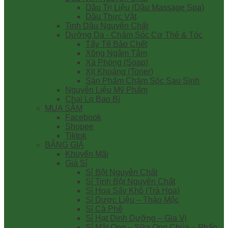
Dầu Trị Liệu (Dầu Massage Spa)
Dầu Thực Vật
Tinh Dầu Nguyên Chất
Dưỡng Da - Chăm Sóc Cơ Thể & Tóc
Tẩy Tế Bào Chết
Xông Ngâm Tắm
Xà Phòng (Soap)
Xịt Khoáng (Toner)
Sản Phẩm Chăm Sóc Sau Sinh
Nguyên Liệu Mỹ Phẩm
Chai Lọ Bao Bì
MUA SẮM
Facebook
Shopee
Tiktok
BẢNG GIÁ
Khuyến Mãi
Giá Sỉ
Sỉ Bột Nguyên Chất
Sỉ Tinh Bột Nguyên Chất
Sỉ Hoa Sấy Khô (Trà Hoa)
Sỉ Dược Liệu – Thảo Mộc
Sỉ Cà Phê
Sỉ Hạt Dinh Dưỡng – Gia Vị
Sỉ Mật Ong – Sữa Ong Chúa – Phấn