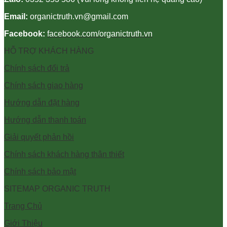
Email:
organictruth.vn@gmail.com
Facebook:
facebook.com/organictruth.vn
HỖ TRỢ KHÁCH HÀNG
Chính sách đổi trả
Chính sách giao hàng
Hướng dẫn đặt hàng
Hướng dẫn thanh toán
Giải quyết phản hồi
Chính sách khách hàng thân thiết
Chính sách bảo mật
SITEMAP ORGANIC TRUTH
Trang Chủ
Giới Thiệu