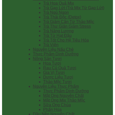
Trà Hoa Quả Mix
Trà Gạo Lứt (Trà Mix Từ Gạo Lứt)
Trà Ngủ Ngon
Trà Thải Độc (Detox)
Trà Giảm Cân Từ Thảo Mộc
Trà Thư Giãn Giảm Stress
Trà Năng Lượng
Trà Từ Hạt Đậu
Trà Tốt Cho Hệ Tiêu Hóa
Trà Viên
Nguyên Liệu Nấu Chè
Thực Phẩm Dinh Dưỡng
Nông Sản Tươi
Hoa Tươi
Rau Củ Quả Tươi
Gia Vị Tươi
Dược Liệu Tươi
Thảo Mộc Tươi
Nguyên Liệu Thực Phẩm
Thực Phẩm Dinh Dưỡng
Mật Ong Nguyên Chất
Mật Ong Mix Thảo Mộc
Sữa Ong Chúa
Phấn Hoa
Dầu Nền Nguyên Chất